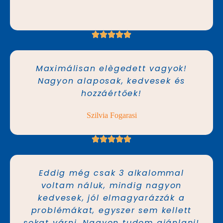
Maximálisan elègedett vagyok!
Nagyon alaposak, kedvesek és
hozzáértőek!
Szilvia Fogarasi
Eddig még csak 3 alkalommal
voltam náluk, mindig nagyon
kedvesek, jól elmagyarázzák a
problémákat, egyszer sem kellett
sokat várni. Nagyon tudom ajánlani!