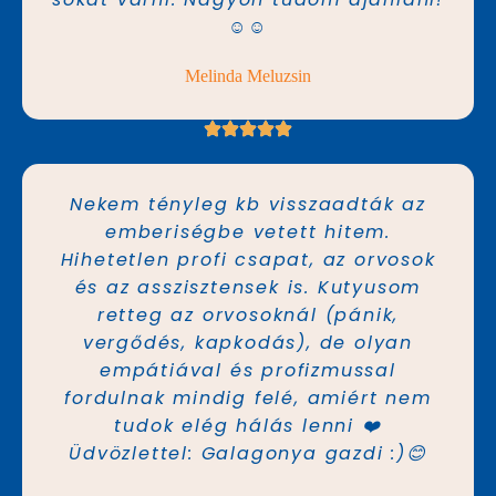
☺️☺️
Melinda Meluzsin
Nekem tényleg kb visszaadták az
emberiségbe vetett hitem.
Hihetetlen profi csapat, az orvosok
és az asszisztensek is. Kutyusom
retteg az orvosoknál (pánik,
vergődés, kapkodás), de olyan
empátiával és profizmussal
fordulnak mindig felé, amiért nem
tudok elég hálás lenni ❤️
Üdvözlettel: Galagonya gazdi :)😊