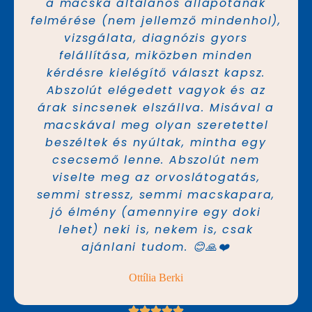
a macska általános állapotának
felmérése (nem jellemző mindenhol),
vizsgálata, diagnózis gyors
felállítása, miközben minden
kérdésre kielégítő választ kapsz.
Abszolút elégedett vagyok és az
árak sincsenek elszállva. Misával a
macskával meg olyan szeretettel
beszéltek és nyúltak, mintha egy
csecsemő lenne. Abszolút nem
viselte meg az orvoslátogatás,
semmi stressz, semmi macskapara,
jó élmény (amennyire egy doki
lehet) neki is, nekem is, csak
ajánlani tudom. 😊🙏❤️
Ottília Berki