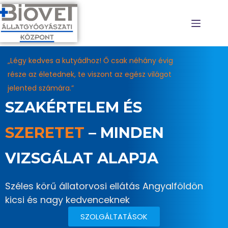
RÓLUNK
„Légy kedves a kutyádhoz! Ő csak néhány évig
része az életednek, te viszont az egész világot
jelented számára.”
SZAKÉRTELEM ÉS
SZERETET
– MINDEN
VIZSGÁLAT ALAPJA
Széles körű állatorvosi ellátás Angyalföldön
kicsi és nagy kedvenceknek
SZOLGÁLTATÁSOK