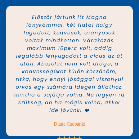
Először jártunk itt Magna
lánykámmal, két fiatal hölgy
fogadott, kedvesek, aranyosak
voltak mindketten. Várakozás
maximum 10perc volt, addig
legalább lenyugodott a cicus az út
után. Abszolút nem volt drága, a
kedvességüket külön köszönöm,
ritka, hogy ennyi jósággal viszonyul
orvos egy számára idegen állathoz,
mintha a sajátja volna. Ne legyen rá
szükség, de ha mégis volna, akkor
ide jövünk! ❤️
Diána Csobánki