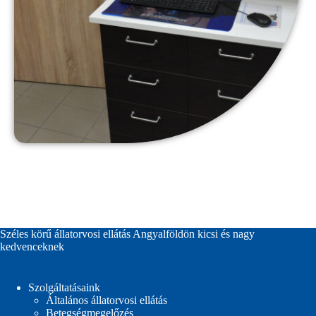
Széles körű állatorvosi ellátás Angyalföldön kicsi és nagy
kedvenceknek
Szolgáltatásaink
Általános állatorvosi ellátás
Betegségmegelőzés