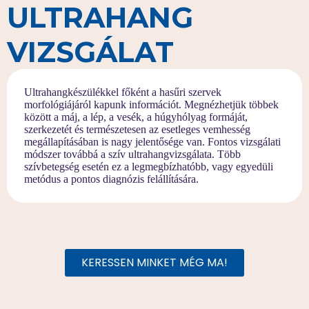
ULTRAHANG
VIZSGÁLAT
Ultrahangkészülékkel főként a hasűri szervek
morfológiájáról kapunk információt. Megnézhetjük többek
között a máj, a lép, a vesék, a húgyhólyag formáját,
szerkezetét és természetesen az esetleges vemhesség
megállapításában is nagy jelentősége van. Fontos vizsgálati
módszer továbbá a szív ultrahangvizsgálata. Több
szívbetegség esetén ez a legmegbízhatóbb, vagy egyedüli
metódus a pontos diagnózis felállítására.
KERESSEN MINKET MÉG MA!