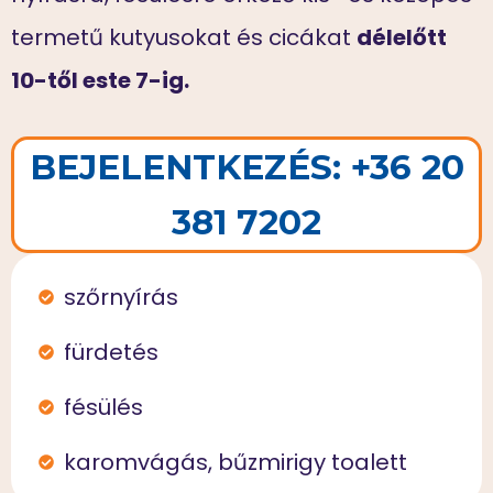
termetű kutyusokat és cicákat
délelőtt
10-től este 7-ig.
BEJELENTKEZÉS: +36 20
381 7202
szőrnyírás
fürdetés
fésülés
karomvágás, bűzmirigy toalett