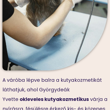
A váróba lépve balra a kutyakozmetikát
láthatjuk, ahol Györgydeák
Yvette
okleveles kutyakozmetikus
várja a
nyírásra, fésülésre érkező kis- és közepes