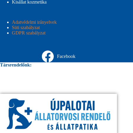
Kisállat kozmetika
Adatvédelmi irányelvek
Süti szabályzat
GDPR szabályzat
Facebook
Társrendelőnk: